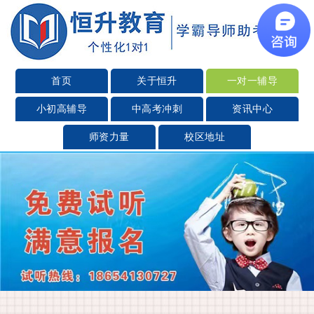
首页
关于恒升
一对一辅导
小初高辅导
中高考冲刺
资讯中心
师资力量
校区地址