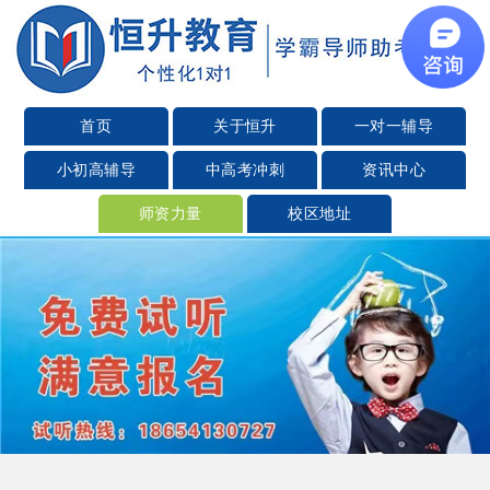
首页
关于恒升
一对一辅导
小初高辅导
中高考冲刺
资讯中心
师资力量
校区地址