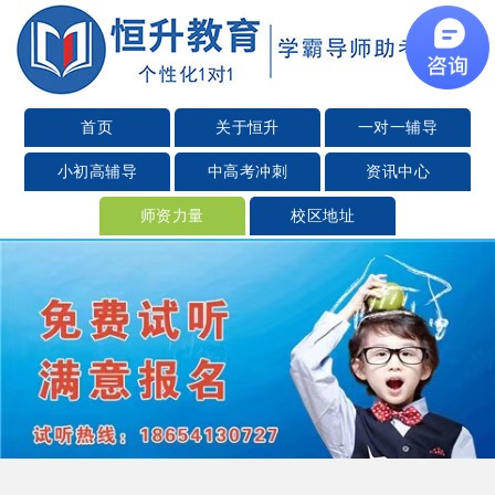
首页
关于恒升
一对一辅导
小初高辅导
中高考冲刺
资讯中心
师资力量
校区地址