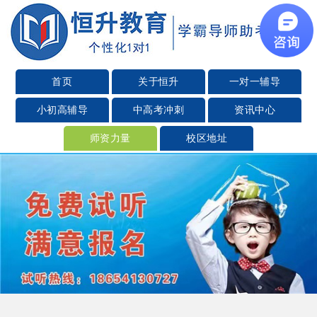
首页
关于恒升
一对一辅导
小初高辅导
中高考冲刺
资讯中心
师资力量
校区地址