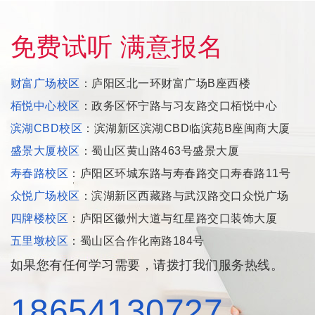
免费试听 满意报名
财富广场校区
：庐阳区北一环财富广场B座西楼
栢悦中心校区
：政务区怀宁路与习友路交口栢悦中心
滨湖CBD校区
：滨湖新区滨湖CBD临滨苑B座闽商大厦
盛景大厦校区
：蜀山区黄山路463号盛景大厦
寿春路校区
：庐阳区环城东路与寿春路交口寿春路11号
众悦广场校区
：滨湖新区西藏路与武汉路交口众悦广场
四牌楼校区
：庐阳区徽州大道与红星路交口装饰大厦
五里墩校区
：蜀山区合作化南路184号
如果您有任何学习需要，请拨打我们服务热线。
18654130727