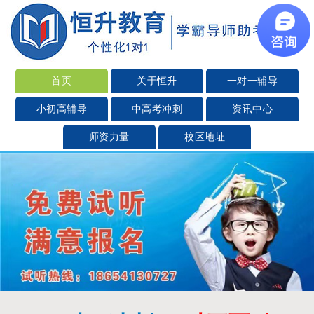
首页
关于恒升
一对一辅导
小初高辅导
中高考冲刺
资讯中心
师资力量
校区地址