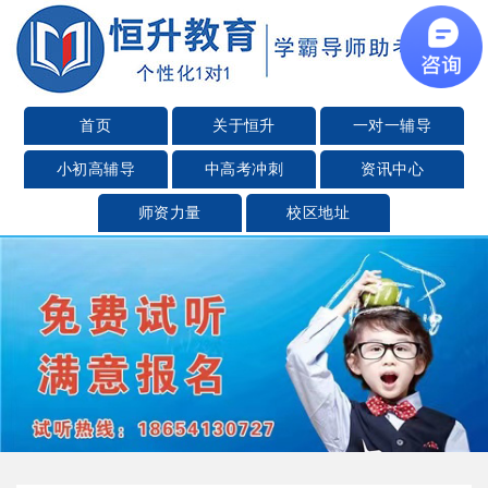
首页
关于恒升
一对一辅导
小初高辅导
中高考冲刺
资讯中心
师资力量
校区地址