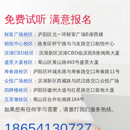
免费试听 满意报名
财富广场校区
：庐阳区北一环财富广场B座西楼
栢悦中心校区
：政务区怀宁路与习友路交口栢悦中心
滨湖CBD校区
：滨湖新区滨湖CBD临滨苑B座闽商大厦
盛景大厦校区
：蜀山区黄山路463号盛景大厦
寿春路校区
：庐阳区环城东路与寿春路交口寿春路11号
众悦广场校区
：滨湖新区西藏路与武汉路交口众悦广场
四牌楼校区
：庐阳区徽州大道与红星路交口装饰大厦
五里墩校区
：蜀山区合作化南路184号
如果您有任何学习需要，请拨打我们服务热线。
18654130727