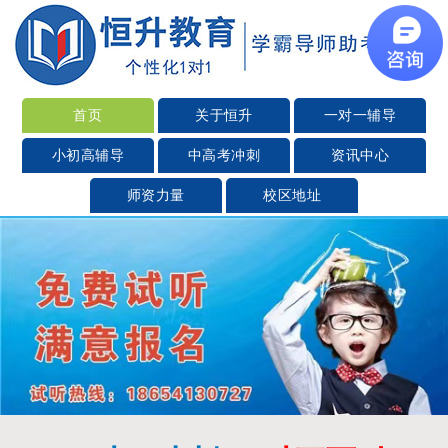
首页
关于恒升
一对一辅导
小初高辅导
中高考冲刺
资讯中心
师资力量
校区地址