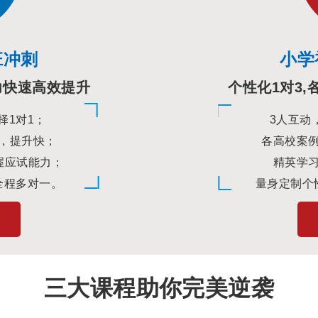
班冲刺
小学
力快速高效提升
个性化1对3,
择1对1；
3人互动
，提升快；
各高校案
握应试能力；
精英学
全程多对一。
量身定制个
三大课程助你完美逆袭