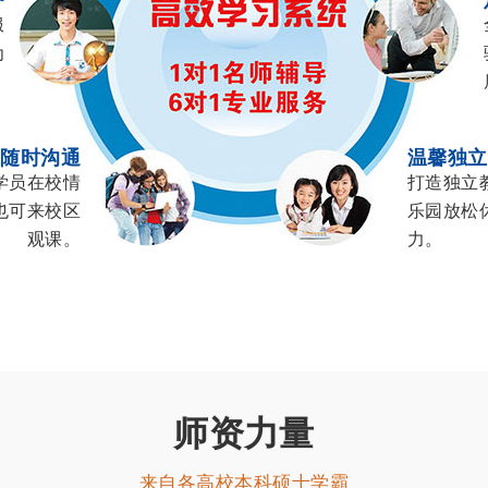
服
为
。
长随时沟通
温馨独立
学员在校情
打造独立
也可来校区
乐园放松
观课。
力。
师资力量
来自各高校本科硕士学霸