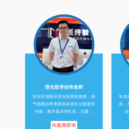
英语组朱青老师
师，帅
朱老师从事毕业班英语教学四年有
赵老
校教学
余，专业功底深厚。朱老师善于教
成者
重…
法学法的研究创新,对于各…
启
向老师咨询