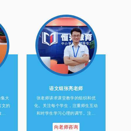
理化组计克娇老师
和优
计老师的教学让我们看到“教师是课
李老
生互动
堂教学的组织者，引导者和合作
长培
注…
者，在教学中，“开”之有度…
生
向老师咨询