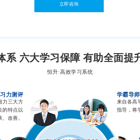
立即咨询
体系 六大学习保障 有助全面提
恒升·高效学习系统
学习力测评
学霸导师
毅力三大方
来自各高
生的特点以
指导，将
扶、改善。
务